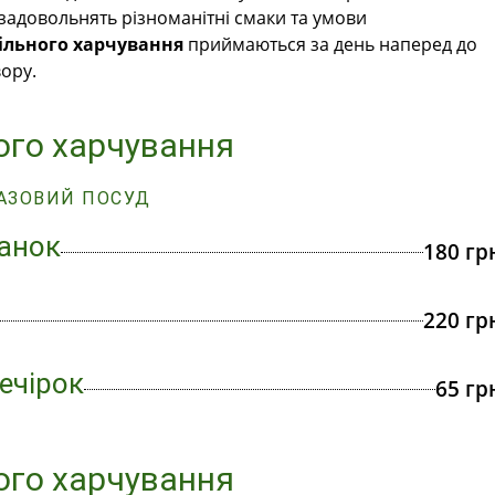
 задовольнять різноманітні смаки та умови
ільного харчування
приймаються за день наперед до
вору.
ого харчування
РАЗОВИЙ ПОСУД
анок
180 гр
220 гр
ечірок
65 гр
ого харчування