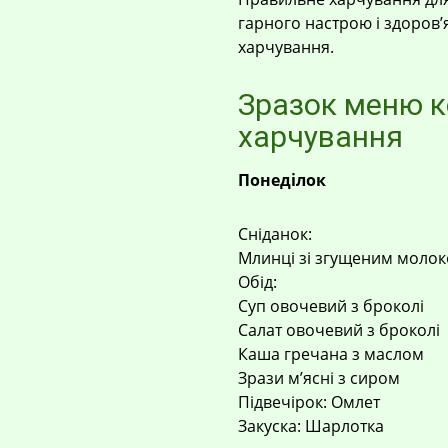
гарного настрою і здоров’я
харчування.
Зразок меню к
харчування
Понеділок
Сніданок:
Млинці зі згущеним моло
Обід:
Суп овочевий з броколі
Салат овочевий з броколі
Каша гречана з маслом
Зрази м’ясні з сиром
Підвечірок: Омлет
Закуска: Шарлотка