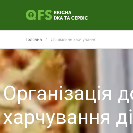
Головна
Дошкільне харчування
Організація 
харчування ді