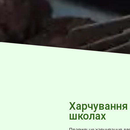
Харчування 
школах
Правильне харчування для 