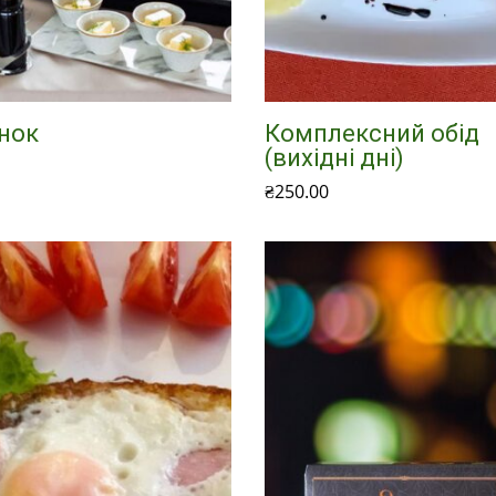
нок
Комплексний обід
(вихідні дні)
₴
250.00
 в кошик
Додати в кошик