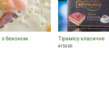
 з беконом
Тірамісу класичне
₴
150.00
 в кошик
Додати в кошик