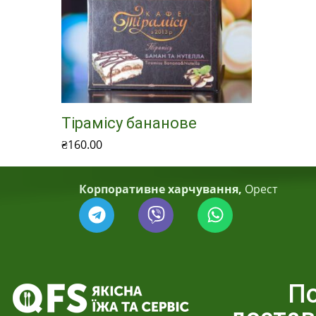
Тірамісу бананове
₴
160.00
Читати далі
Корпоративне харчування,
Орест
По