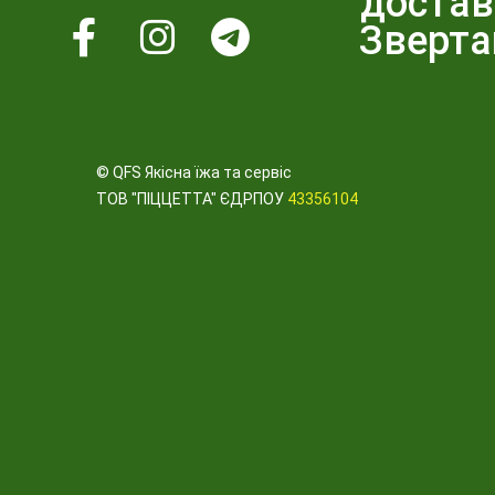
достав
Зверта
© QFS Якісна їжа та сервіс
ТОВ "ПІЦЦЕТТА" ЄДРПОУ
43356104