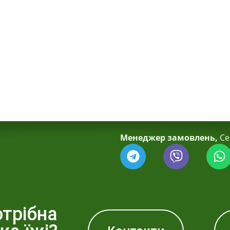
Менеджер замовлень,
Се
трібна