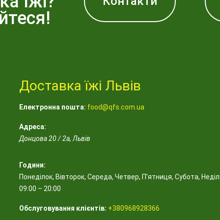
ка їжі?
Контакти
йтеся!
Доставка їжі Львів
Електронна пошта:
food@qfs.com.ua
Адреса:
Донцова 20 / 2а
,
Львів
Години:
Понеділок, Вівторок, Середа, Четвер, П’ятниця, Субота, Неді
09:00 – 20:00
Обслуговування клієнтів:
+380968928366