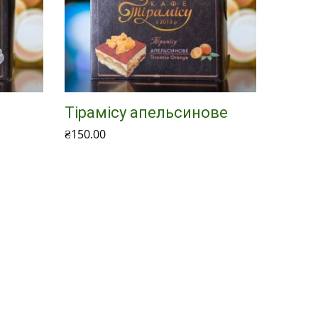
Тірамісу апельсинове
₴
150.00
Додати в кошик