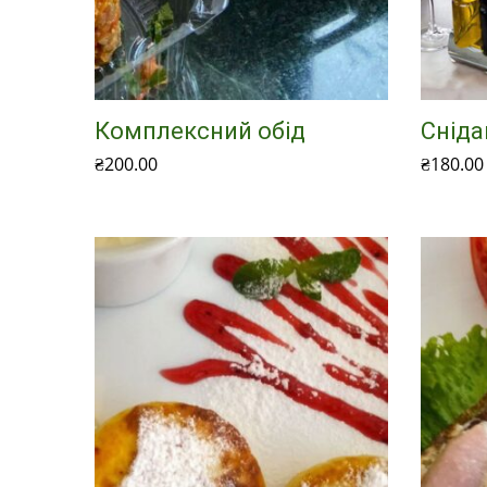
Комплексний обід
Сніда
₴
200.00
₴
180.00
Додати в кошик
Додати