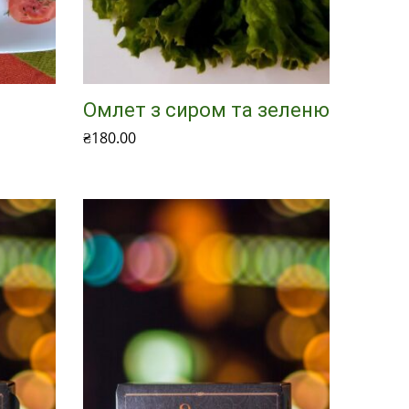
Омлет з сиром та зеленю
₴
180.00
Додати в кошик