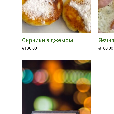
Сирники з джемом
Яєчня
₴
180.00
₴
180.00
Додати в кошик
Додати